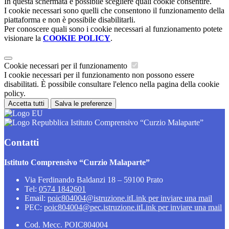
In questa schermata è possibile scegliere quali cookie consentire.
I cookie necessari sono quelli che consentono il funzionamento della
piattaforma e non è possibile disabilitarli.
Per conoscere quali sono i cookie necessari al funzionamento potete
visionare la
COOKIE POLICY
.
Cookie necessari per il funzionamento
I cookie necessari per il funzionamento non possono essere
disabilitati. È possibile consultare l'elenco nella pagina della cookie
policy.
Accetta tutti
Salva le preferenze
Istituto Comprensivo “Curzio Malaparte”
Contatti
Istituto Comprensivo “Curzio Malaparte”
Via Ferdinando Baldanzi 18 – 59100 Prato
Tel:
0574 1842601
Email:
poic804004@istruzione.it
Link per inviare una mail
PEC:
poic804004@pec.istruzione.it
Link per inviare una mail
Cod. Mecc. POIC804004