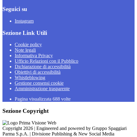
Seguici su
Instagram
Sezione Link Utili
Cookie policy
Note legali
Informativa Privacy
Ufficio Relazioni con il Pubblico
Dichiarazione di accessibilità
Obiettivi di accessibilità
Whistleblowing
Gestione consensi cookie
Amministrazione trasparente
Pagina visualizzata
688
volte
Sezione Copyright
Copyright 2026 | Engineered and powered by Gruppo Spaggiari
Parma S.p.A. | Divisione Publishing & New Social Media