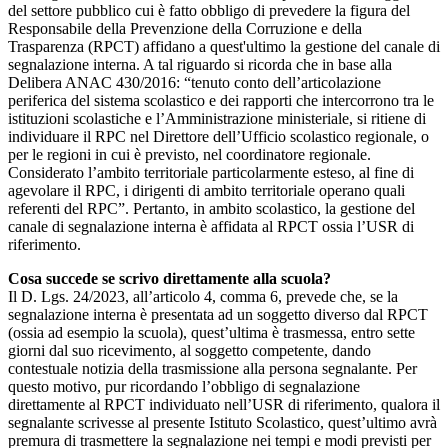
del settore pubblico cui è fatto obbligo di prevedere la figura del
Responsabile della Prevenzione della Corruzione e della
Trasparenza (RPCT) affidano a quest'ultimo la gestione del canale di
segnalazione interna. A tal riguardo si ricorda che in base alla
Delibera ANAC 430/2016: “tenuto conto dell’articolazione
periferica del sistema scolastico e dei rapporti che intercorrono tra le
istituzioni scolastiche e l’Amministrazione ministeriale, si ritiene di
individuare il RPC nel Direttore dell’Ufficio scolastico regionale, o
per le regioni in cui è previsto, nel coordinatore regionale.
Considerato l’ambito territoriale particolarmente esteso, al fine di
agevolare il RPC, i dirigenti di ambito territoriale operano quali
referenti del RPC”. Pertanto, in ambito scolastico, la gestione del
canale di segnalazione interna è affidata al RPCT ossia l’USR di
riferimento.
Cosa succede se scrivo direttamente alla scuola?
Il D. Lgs. 24/2023, all’articolo 4, comma 6, prevede che, se la
segnalazione interna è presentata ad un soggetto diverso dal RPCT
(ossia ad esempio la scuola), quest’ultima è trasmessa, entro sette
giorni dal suo ricevimento, al soggetto competente, dando
contestuale notizia della trasmissione alla persona segnalante. Per
questo motivo, pur ricordando l’obbligo di segnalazione
direttamente al RPCT individuato nell’USR di riferimento, qualora il
segnalante scrivesse al presente Istituto Scolastico, quest’ultimo avrà
premura di trasmettere la segnalazione nei tempi e modi previsti per