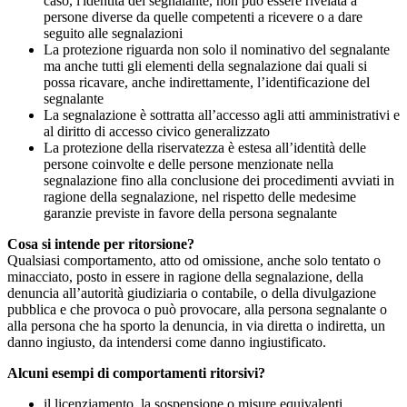
caso, l'identità del segnalante, non può essere rivelata a
persone diverse da quelle competenti a ricevere o a dare
seguito alle segnalazioni
La protezione riguarda non solo il nominativo del segnalante
ma anche tutti gli elementi della segnalazione dai quali si
possa ricavare, anche indirettamente, l’identificazione del
segnalante
La segnalazione è sottratta all’accesso agli atti amministrativi e
al diritto di accesso civico generalizzato
La protezione della riservatezza è estesa all’identità delle
persone coinvolte e delle persone menzionate nella
segnalazione fino alla conclusione dei procedimenti avviati in
ragione della segnalazione, nel rispetto delle medesime
garanzie previste in favore della persona segnalante
Cosa si intende per ritorsione?
Qualsiasi comportamento, atto od omissione, anche solo tentato o
minacciato, posto in essere in ragione della segnalazione, della
denuncia all’autorità giudiziaria o contabile, o della divulgazione
pubblica e che provoca o può provocare, alla persona segnalante o
alla persona che ha sporto la denuncia, in via diretta o indiretta, un
danno ingiusto, da intendersi come danno ingiustificato.
Alcuni esempi di comportamenti ritorsivi?
il licenziamento, la sospensione o misure equivalenti