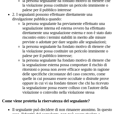
la persona segnalante ha fondato motivo di ritenere che
la violazione possa costituire un pericolo imminente o
palese per il pubblico interesse
2. I segnalanti possono effettuare direttamente una
divulgazione pubblica quando:
la persona segnalante ha previamente effettuato una
segnalazione interna ed esterna ovvero ha effettuato
direttamente una segnalazione esterna e non è stato dato
riscontro entro i termini stabiliti in merito alle misure
previste o adottate per dare seguito alle segnalazioni;
la persona segnalante ha fondato motivo di ritenere che
la violazione possa costituire un pericolo imminente o
palese per il pubblico interesse;
la persona segnalante ha fondato motivo di ritenere che
la segnalazione esterna possa comportare il rischio di
ritorsioni o possa non avere efficace seguito in ragione
delle specifiche circostanze del caso concreto, come
quelle in cui possano essere occultate o distrutte prove
oppure in cui vi sia fondato timore che chi ha ricevuto
la segnalazione possa essere colluso con l'autore della
violazione o coinvolto nella violazione stessa
Come viene protetta la riservatezza del segnalante?
Il segnalante può decidere di non rimanere anonimo. In questo