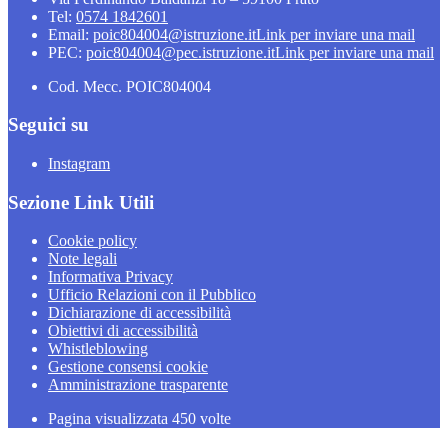
Tel:
0574 1842601
Email:
poic804004@istruzione.it
Link per inviare una mail
PEC:
poic804004@pec.istruzione.it
Link per inviare una mail
Cod. Mecc. POIC804004
Seguici su
Instagram
Sezione Link Utili
Cookie policy
Note legali
Informativa Privacy
Ufficio Relazioni con il Pubblico
Dichiarazione di accessibilità
Obiettivi di accessibilità
Whistleblowing
Gestione consensi cookie
Amministrazione trasparente
Pagina visualizzata
450
volte