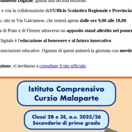
dimento Digitale
, giunta alla decima edizione.
, e con la collaborazione dell'
Ufficio Scolastico Regionale e Provincia
, sito in Via Galcianese, che resterà aperta
dalle ore 9,00 alle 18,00
.
ia di Prato e di Firenze attraverso un
apposito stand allestito nel pome
gitale è l'
educazione al benessere e al futuro innovativo
.
 associazioni educative. Ognuno di questi animerà la giornata con
meeti
izione
, vi invitiamo a
consultare il sito ufficiale
.