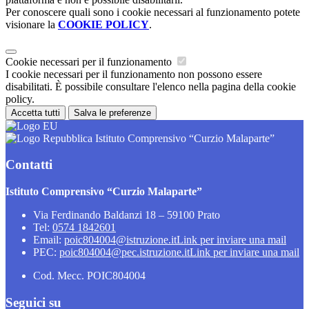
Per conoscere quali sono i cookie necessari al funzionamento potete
visionare la
COOKIE POLICY
.
Cookie necessari per il funzionamento
I cookie necessari per il funzionamento non possono essere
disabilitati. È possibile consultare l'elenco nella pagina della cookie
policy.
Accetta tutti
Salva le preferenze
Istituto Comprensivo “Curzio Malaparte”
Contatti
Istituto Comprensivo “Curzio Malaparte”
Via Ferdinando Baldanzi 18 – 59100 Prato
Tel:
0574 1842601
Email:
poic804004@istruzione.it
Link per inviare una mail
PEC:
poic804004@pec.istruzione.it
Link per inviare una mail
Cod. Mecc. POIC804004
Seguici su