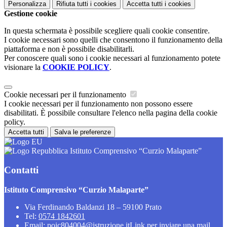
Personalizza
Rifiuta tutti
i cookies
Accetta tutti
i cookies
Gestione cookie
In questa schermata è possibile scegliere quali cookie consentire.
I cookie necessari sono quelli che consentono il funzionamento della
piattaforma e non è possibile disabilitarli.
Per conoscere quali sono i cookie necessari al funzionamento potete
visionare la
COOKIE POLICY
.
Cookie necessari per il funzionamento
I cookie necessari per il funzionamento non possono essere
disabilitati. È possibile consultare l'elenco nella pagina della cookie
policy.
Accetta tutti
Salva le preferenze
Istituto Comprensivo “Curzio Malaparte”
Contatti
Istituto Comprensivo “Curzio Malaparte”
Via Ferdinando Baldanzi 18 – 59100 Prato
Tel:
0574 1842601
Email:
poic804004@istruzione.it
Link per inviare una mail