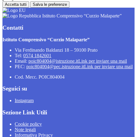
Accetta tutti
Salva le preferenze
Istituto Comprensivo “Curzio Malaparte”
Contatti
Istituto Comprensivo “Curzio Malaparte”
Via Ferdinando Baldanzi 18 – 59100 Prato
Tel:
0574 1842601
Email:
poic804004@istruzione.it
Link per inviare una mail
PEC:
poic804004@pec.istruzione.it
Link per inviare una mail
Cod. Mecc. POIC804004
Seguici su
Instagram
Sezione Link Utili
Cookie policy
Note legali
Informativa Privacy