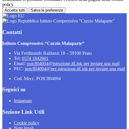
policy.
Accetta tutti
Salva le preferenze
Istituto Comprensivo “Curzio Malaparte”
Contatti
Istituto Comprensivo “Curzio Malaparte”
Via Ferdinando Baldanzi 18 – 59100 Prato
Tel:
0574 1842601
Email:
poic804004@istruzione.it
Link per inviare una mail
PEC:
poic804004@pec.istruzione.it
Link per inviare una mail
Cod. Mecc. POIC804004
Seguici su
Instagram
Sezione Link Utili
Cookie policy
Note legali