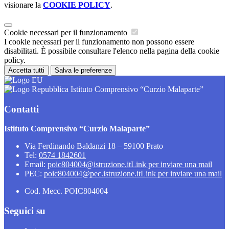
visionare la
COOKIE POLICY
.
Cookie necessari per il funzionamento
I cookie necessari per il funzionamento non possono essere
disabilitati. È possibile consultare l'elenco nella pagina della cookie
policy.
Accetta tutti
Salva le preferenze
Istituto Comprensivo “Curzio Malaparte”
Contatti
Istituto Comprensivo “Curzio Malaparte”
Via Ferdinando Baldanzi 18 – 59100 Prato
Tel:
0574 1842601
Email:
poic804004@istruzione.it
Link per inviare una mail
PEC:
poic804004@pec.istruzione.it
Link per inviare una mail
Cod. Mecc. POIC804004
Seguici su