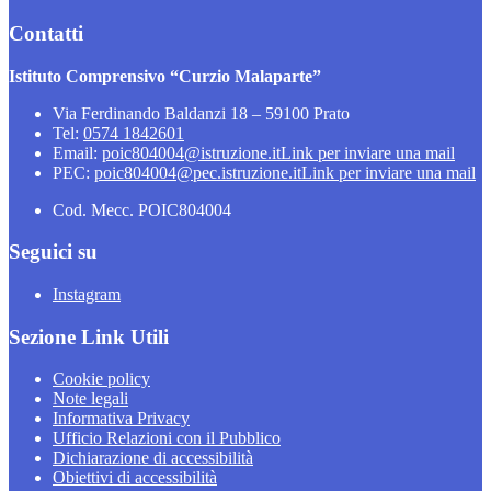
Contatti
Istituto Comprensivo “Curzio Malaparte”
Via Ferdinando Baldanzi 18 – 59100 Prato
Tel:
0574 1842601
Email:
poic804004@istruzione.it
Link per inviare una mail
PEC:
poic804004@pec.istruzione.it
Link per inviare una mail
Cod. Mecc. POIC804004
Seguici su
Instagram
Sezione Link Utili
Cookie policy
Note legali
Informativa Privacy
Ufficio Relazioni con il Pubblico
Dichiarazione di accessibilità
Obiettivi di accessibilità