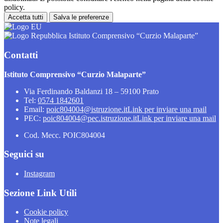
policy.
Accetta tutti
Salva le preferenze
Istituto Comprensivo “Curzio Malaparte”
Contatti
Istituto Comprensivo “Curzio Malaparte”
Via Ferdinando Baldanzi 18 – 59100 Prato
Tel:
0574 1842601
Email:
poic804004@istruzione.it
Link per inviare una mail
PEC:
poic804004@pec.istruzione.it
Link per inviare una mail
Cod. Mecc. POIC804004
Seguici su
Instagram
Sezione Link Utili
Cookie policy
Note legali