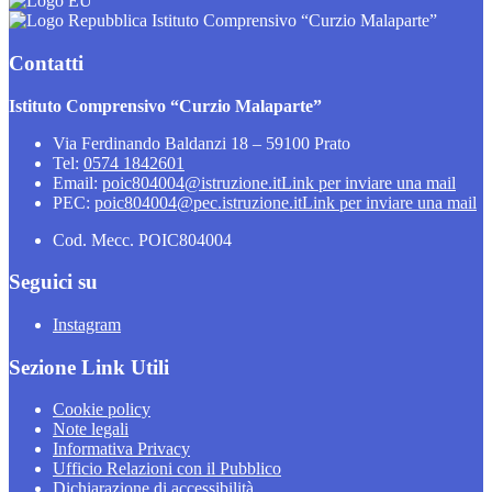
Istituto Comprensivo “Curzio Malaparte”
Contatti
Istituto Comprensivo “Curzio Malaparte”
Via Ferdinando Baldanzi 18 – 59100 Prato
Tel:
0574 1842601
Email:
poic804004@istruzione.it
Link per inviare una mail
PEC:
poic804004@pec.istruzione.it
Link per inviare una mail
Cod. Mecc. POIC804004
Seguici su
Instagram
Sezione Link Utili
Cookie policy
Note legali
Informativa Privacy
Ufficio Relazioni con il Pubblico
Dichiarazione di accessibilità