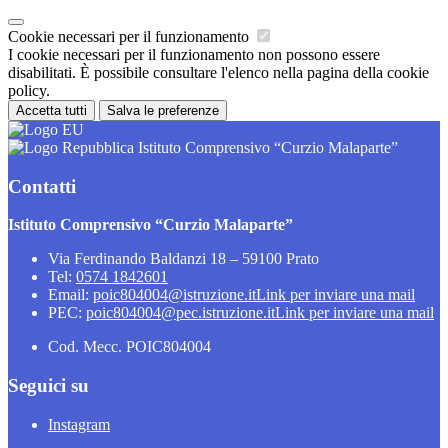
Cookie necessari per il funzionamento
I cookie necessari per il funzionamento non possono essere
disabilitati. È possibile consultare l'elenco nella pagina della cookie
policy.
Accetta tutti
Salva le preferenze
Istituto Comprensivo “Curzio Malaparte”
Contatti
Istituto Comprensivo “Curzio Malaparte”
Via Ferdinando Baldanzi 18 – 59100 Prato
Tel:
0574 1842601
Email:
poic804004@istruzione.it
Link per inviare una mail
PEC:
poic804004@pec.istruzione.it
Link per inviare una mail
Cod. Mecc. POIC804004
Seguici su
Instagram