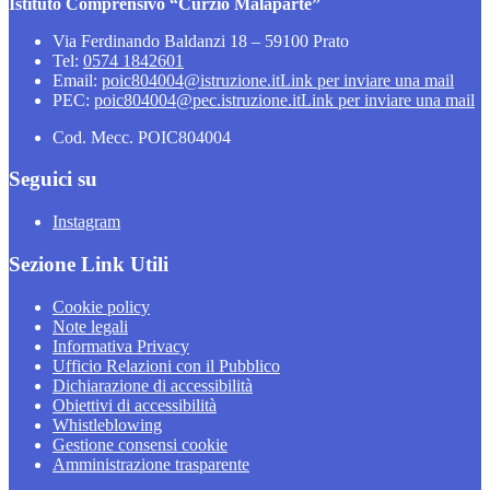
Istituto Comprensivo “Curzio Malaparte”
Via Ferdinando Baldanzi 18 – 59100 Prato
Tel:
0574 1842601
Email:
poic804004@istruzione.it
Link per inviare una mail
PEC:
poic804004@pec.istruzione.it
Link per inviare una mail
Cod. Mecc. POIC804004
Seguici su
Instagram
Sezione Link Utili
Cookie policy
Note legali
Informativa Privacy
Ufficio Relazioni con il Pubblico
Dichiarazione di accessibilità
Obiettivi di accessibilità
Whistleblowing
Gestione consensi cookie
Amministrazione trasparente