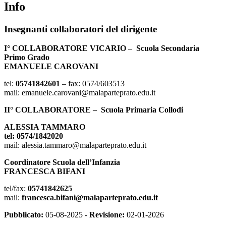
Info
Insegnanti collaboratori del dirigente
I° COLLABORATORE VICARIO – Scuola Secondaria
Primo Grado
EMANUELE CAROVANI
tel:
05741842601
– fax: 0574/603513
mail: emanuele.carovani@malaparteprato.edu.it
II° COLLABORATORE – Scuola Primaria Collodi
ALESSIA TAMMARO
tel: 0574/1842020
mail: alessia.tammaro@malaparteprato.edu.it
Coordinatore Scuola dell’Infanzia
FRANCESCA BIFANI
tel/fax:
05741842625
mail:
francesca.bifani@malaparteprato.edu.it
Pubblicato:
05-08-2025 -
Revisione:
02-01-2026