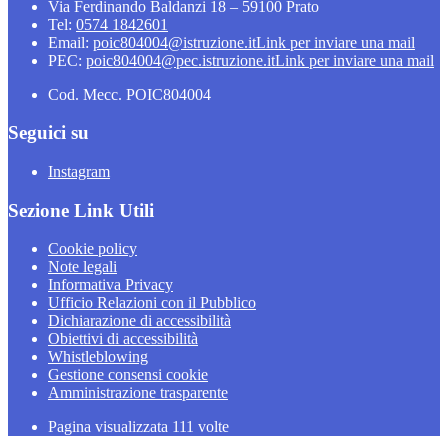
Via Ferdinando Baldanzi 18 – 59100 Prato
Tel:
0574 1842601
Email:
poic804004@istruzione.it
Link per inviare una mail
PEC:
poic804004@pec.istruzione.it
Link per inviare una mail
Cod. Mecc. POIC804004
Seguici su
Instagram
Sezione Link Utili
Cookie policy
Note legali
Informativa Privacy
Ufficio Relazioni con il Pubblico
Dichiarazione di accessibilità
Obiettivi di accessibilità
Whistleblowing
Gestione consensi cookie
Amministrazione trasparente
Pagina visualizzata
111
volte