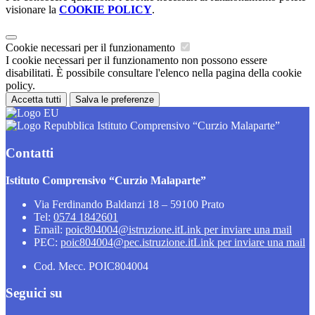
visionare la
COOKIE POLICY
.
Cookie necessari per il funzionamento
I cookie necessari per il funzionamento non possono essere
disabilitati. È possibile consultare l'elenco nella pagina della cookie
policy.
Accetta tutti
Salva le preferenze
Istituto Comprensivo “Curzio Malaparte”
Contatti
Istituto Comprensivo “Curzio Malaparte”
Via Ferdinando Baldanzi 18 – 59100 Prato
Tel:
0574 1842601
Email:
poic804004@istruzione.it
Link per inviare una mail
PEC:
poic804004@pec.istruzione.it
Link per inviare una mail
Cod. Mecc. POIC804004
Seguici su