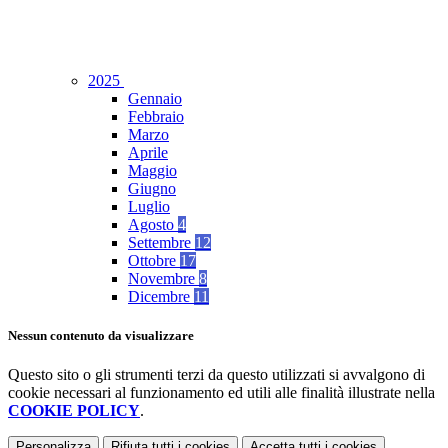
2025
Gennaio
Febbraio
Marzo
Aprile
Maggio
Giugno
Luglio
Agosto
4
Settembre
12
Ottobre
17
Novembre
8
Dicembre
11
Nessun contenuto da visualizzare
Questo sito o gli strumenti terzi da questo utilizzati si avvalgono di
cookie necessari al funzionamento ed utili alle finalità illustrate nella
COOKIE POLICY
.
Personalizza
Rifiuta tutti
i cookies
Accetta tutti
i cookies