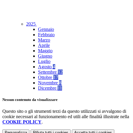
2025
Gennaio
Febbraio
Marzo
Aprile
Maggio
Giugno
Luglio
Agosto
4
Settembre
12
Ottobre
17
Novembre
8
Dicembre
11
Nessun contenuto da visualizzare
Questo sito o gli strumenti terzi da questo utilizzati si avvalgono di
cookie necessari al funzionamento ed utili alle finalità illustrate nella
COOKIE POLICY
.
Personalizza
Rifiuta tutti
i cookies
Accetta tutti
i cookies