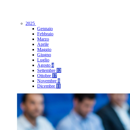
2025
Gennaio
Febbraio
Marzo
Aprile
Maggio
Giugno
Luglio
Agosto
4
Settembre
12
Ottobre
17
Novembre
8
Dicembre
11