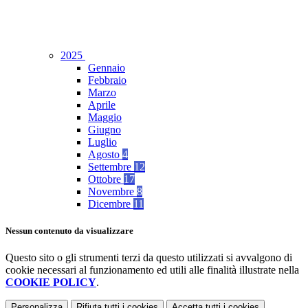
2025
Gennaio
Febbraio
Marzo
Aprile
Maggio
Giugno
Luglio
Agosto
4
Settembre
12
Ottobre
17
Novembre
8
Dicembre
11
Nessun contenuto da visualizzare
Questo sito o gli strumenti terzi da questo utilizzati si avvalgono di
cookie necessari al funzionamento ed utili alle finalità illustrate nella
COOKIE POLICY
.
Personalizza
Rifiuta tutti
i cookies
Accetta tutti
i cookies