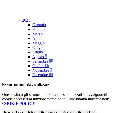
2025
Gennaio
Febbraio
Marzo
Aprile
Maggio
Giugno
Luglio
Agosto
4
Settembre
12
Ottobre
17
Novembre
8
Dicembre
11
Nessun contenuto da visualizzare
Questo sito o gli strumenti terzi da questo utilizzati si avvalgono di
cookie necessari al funzionamento ed utili alle finalità illustrate nella
COOKIE POLICY
.
Personalizza
Rifiuta tutti
i cookies
Accetta tutti
i cookies