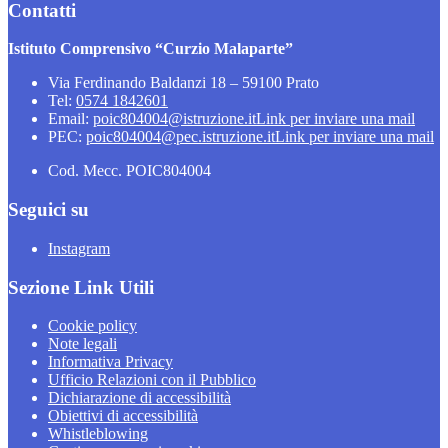
Contatti
Istituto Comprensivo “Curzio Malaparte”
Via Ferdinando Baldanzi 18 – 59100 Prato
Tel:
0574 1842601
Email:
poic804004@istruzione.it
Link per inviare una mail
PEC:
poic804004@pec.istruzione.it
Link per inviare una mail
Cod. Mecc. POIC804004
Seguici su
Instagram
Sezione Link Utili
Cookie policy
Note legali
Informativa Privacy
Ufficio Relazioni con il Pubblico
Dichiarazione di accessibilità
Obiettivi di accessibilità
Whistleblowing