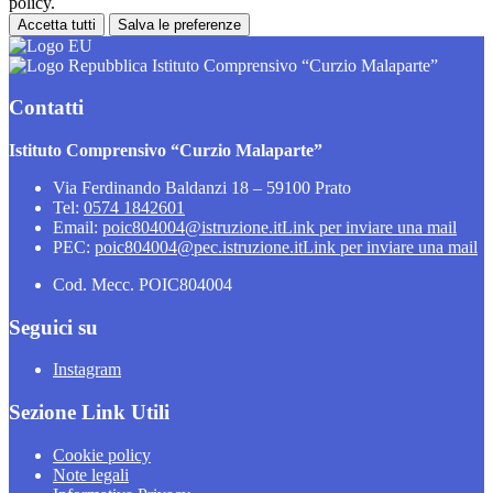
policy.
Accetta tutti
Salva le preferenze
Istituto Comprensivo “Curzio Malaparte”
Contatti
Istituto Comprensivo “Curzio Malaparte”
Via Ferdinando Baldanzi 18 – 59100 Prato
Tel:
0574 1842601
Email:
poic804004@istruzione.it
Link per inviare una mail
PEC:
poic804004@pec.istruzione.it
Link per inviare una mail
Cod. Mecc. POIC804004
Seguici su
Instagram
Sezione Link Utili
Cookie policy
Note legali